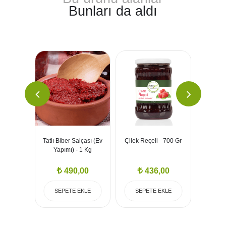
Bunları da aldı
ek - 10
Tatlı Biber Salçası (Ev
Çilek Reçeli - 700 Gr
Zeyti
Yapımı) - 1 Kg
00
490,00
436,00
EKLE
SEPETE EKLE
SEPETE EKLE
SEP