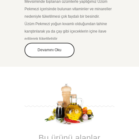
Mevsiminde toplanan üzümlerle yaptığımız Üzüm
Pekmezi içerisinde bulunan vitaminler ve minareller
nedeniyle tüketilmesi çok faydalı bir besindir.
Üzüm Pekmezi yoğun kıvamlı olduğundan tahine
karıştırılarak ya da çay gibi içeceklerin içine ilave
edilerek tüketilebilir.
Geleneksel yöntemlerle yaptığımız ev yapımı 700 Gr
Devamını Oku
cam kavanozda Üzüm Pekmezi lezzetimizi mutlaka
denemelisiniz.
Bu ürünü alanlar