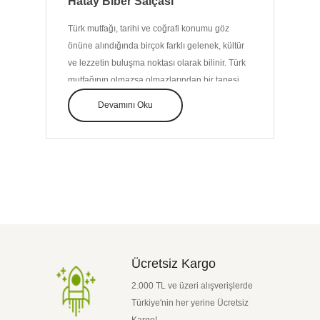
Hatay Biber Salçası
Türk mutfağı, tarihi ve coğrafi konumu göz
önüne alındığında birçok farklı gelenek, kültür
ve lezzetin buluşma noktası olarak bilinir. Türk
mutfağının olmazsa olmazlarından bir tanesi
olan ev yapımı salça çeşitlerini geleneksel
Devamını Oku
yöntemlere göre üretiyoruz. Aradığınız kaliteyi
Hatay salçası çeşitlerimiz ile sizlere sunuyoruz.
Kaliteli Hatay salçası nereden alınır sorusuna
güvenle Hatayguru'dan alınır diyebiliriz. Aynı
zamanda salça üretiminde hijyene ve malzeme
kalitesine de önem veriyor, diğer
ürünlerimizden olduğu gibi
Hatay Salçası
çeşitlerimizden de memnun kalacağınızın
garantisini veriyoruz.
Ücretsiz Kargo
Genellikle güney mutfağında ev yapımı kırmızı
biber salçası sıkça kullanılır. Baharatlı bulgur
2.000 TL ve üzeri alışverişlerde
salatası, kısır, güveç, tavuk, et marine ve
Türkiye'nin her yerine Ücretsiz