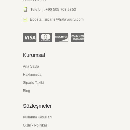
tohumlarından ayıklanmasından sonra güneşte
kurutularak makine yardımıyla çekilmesi veya
Telefon : +90 505 703 9853
eski yöntemle taş değirmende öğütme işlemi
Eposta : siparis@hatayguru.com
sonucu kaya tuzuyla birleşiminden sonra salça
haline dönüşmesi işlemidir.
Biberler çekilmeden önce 2 ile 4 gün güneşte
kurutulur ve daha sonra makinede çekilerek
salça haline getirilir. Türk mutfağını seven
Kurumsal
herkes bilir ki, bu tatlı veya acı kırmızı biber
salçası, hemen hemen tüm Türk yemeklerinde
Ana Sayfa
salça kullanıldığı gibi kilerde de baş köşede
Hakkımızda
yerini almaktadır.
Sipariş Takibi
Biber Salçası Nasıl Kullanılır?
Blog
Anadolu mutfağına hayransanız, Biber Salçası
Sözleşmeler
mutlaka kilerinizde olmalı. Biber Salçası, çeşitli
amaçlar için her yerde kullanılabilen inanılmaz
Kullanım Koşulları
derecede çok yönlü bir malzemedir. Örneğin
Gizlilik Politikası
güveç ve soslara biraz lezzet katmak için