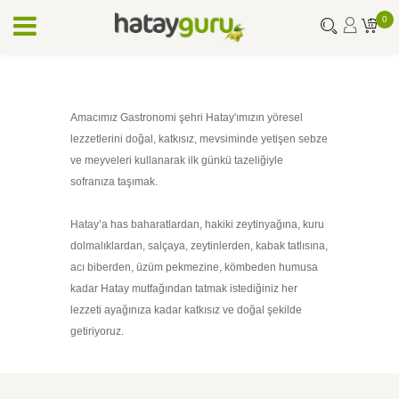
0
Amacımız Gastronomi şehri Hatay'ımızın yöresel
lezzetlerini doğal, katkısız, mevsiminde yetişen sebze
ve meyveleri kullanarak ilk günkü tazeliğiyle
sofranıza taşımak.
Hatay’a has baharatlardan, hakiki zeytinyağına, kuru
dolmalıklardan, salçaya, zeytinlerden, kabak tatlısına,
acı biberden, üzüm pekmezine, kömbeden humusa
kadar Hatay mutfağından tatmak istediğiniz her
lezzeti ayağınıza kadar katkısız ve doğal şekilde
getiriyoruz.