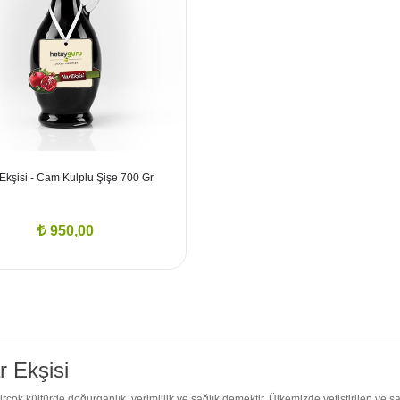
Ekşisi - Cam Kulplu Şişe 700 Gr
950,00
r Ekşisi
irçok kültürde doğurganlık, verimlilik ve sağlık demektir. Ülkemizde yetiştirilen ve