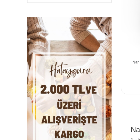
Nar 
Na
Nar b