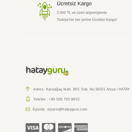
Ücretsiz Kargo
Özell
katın
2.000 TL ve üzeri alışverişlerde
Nar ö
Türkiye'nin her yerine Ücretsiz Kargo!
3. A
Kroni
kanse
Narla
bunla
12 ha
oranı
4. E
Adres : Karaağaç Mah. 365. Sok. No:36/D1 Arsuz / HATAY
Eklem
Telefon : +90 505 703 9853
çalış
Narın
Eposta : siparis@hatayguru.com
engel
5. S