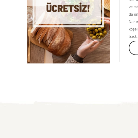
ve ta
da ön
Nar e
köşel
başka
Gelen
yarar
Nar 
Tüm A
1. K
Bir a
bilin
Bu bi
2. K
Bazı 
kanse