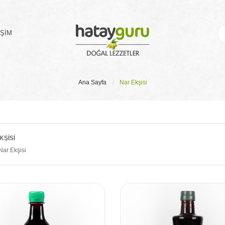
IŞIM
Ana Sayfa
Nar Ekşisi
KŞISI
Nar Ekşisi