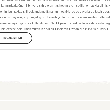
tlılarımızda da önemli bir yere sahip olan nar, hepimiz için sağlıklı olmasıyla bilini
emini bulmaktadır. Birçok antik motif, narları mozaiklerde ve duvarlarda tasvir eder
kşisinin meyvesi, suyu, reçeli gibi tüketim biçimlerinin yanı sıra en sevilen hallerin
erine yerleştirdiğimiz ve kullandığımız Nar Ekşisinin lezzeti sadece salatalarda değ
 bir lezzetle doldurmak mümkün değildir. Ek olarak, Uzmanlar sıklıkla Nar Ekşisi t
eksel lezzetiyle kısırdan salataya birçok tarife lezzet katan Nar Ekşimizi mutlaka 
Devamını Oku
lanmak için Hatayguru.com’dan uygun fiyatlarla nar ekşisi ürününü satın alabilirsini
ekşisinin faydaları nelerdir?
nadolu ve güney mutfaklarında kullanılan nar ekşisinin bilinen birçok faydası vardır.
an Basıncını Düşürür
raştırma , düzenli nar suyu tüketiminin hipertansiyonu azalttığını göstermektedir. Bun
mektedir.
r insan araştırmasına göre, iki hafta boyunca günde 150 ml nar suyu tüketen hiperta
anser önleyici özelliklere sahiptir
çalışmaların ön sonuçları, Narın kanser hücrelerinin büyümesini azaltabileceğini g
r hücresi üremesini azalttığı gösterilmiştir. Hatta kanser hücrelerinde apoptozu vey