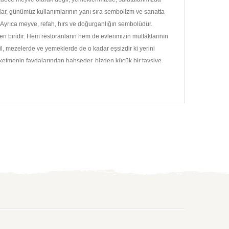
r. Nar, günümüz kullanımlarının yanı sıra sembolizm ve sanatta
. Ayrıca meyve, refah, hırs ve doğurganlığın sembolüdür.
den biridir. Hem restoranların hem de evlerimizin mutfaklarının
il, mezelerde ve yemeklerde de o kadar eşsizdir ki yerini
üketmenin faydalarından bahseder, bizden küçük bir tavsiye.
denemelisiniz. Narın gerçek lezzetinden ve faydalarından
z.
 İşte nar ekşisinin 10 faydası.
unla birlikte, öncelikle sistolik kan basıncını düzenlediği
nsiyonlu kişilerin kan basıncında önemli bir düşüş oldu.
östermektedir. Ayrıca, laboratuvar deneylerinde nar özütünün
a hücre ölümünü tetikler.