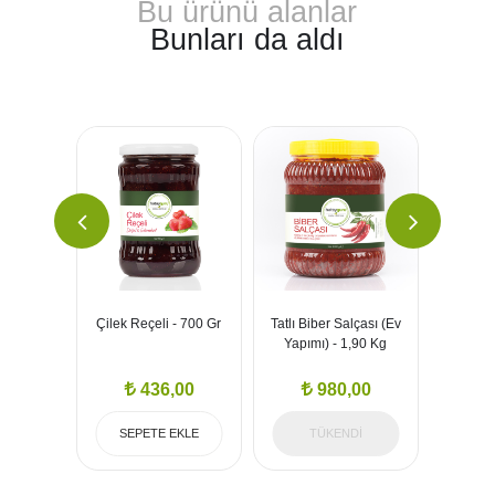
Bu ürünü alanlar
Bunları da aldı
Salatası
Çilek Reçeli - 700 Gr
Tatlı Biber Salçası (Ev
Tatlı Bi
lama -
Yapımı) - 1,90 Kg
Yapı
g
,00
436,00
980,00
EKLE
SEPETE EKLE
TÜKENDİ
SEP