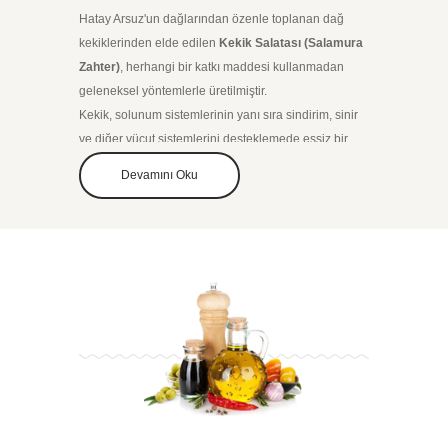
Hatay Arsuz'un dağlarından özenle toplanan dağ
kekiklerinden elde edilen
Kekik Salatası (Salamura
Zahter)
, herhangi bir katkı maddesi kullanmadan
geleneksel yöntemlerle üretilmiştir.
Kekik, solunum sistemlerinin yanı sıra sindirim, sinir
ve diğer vücut sistemlerini desteklemede eşsiz bir
besindir. Yemeklerin yanında alternatif yiyecek olarak
Devamını Oku
ya da kahvaltıda nar ekşisi ilave ederek
tüketebilirsiniz. Sofralarınızdan eksik etmeyeceğiniz
enfes
Kekik Salatası (Salamura Zahter)
lezzetimizi
mutlaka denemelisiniz.