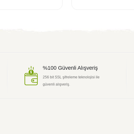
%100 Güvenli Alışveriş
256 bit SSL şifreleme teknolojisi ile
güvenli alışveriş.