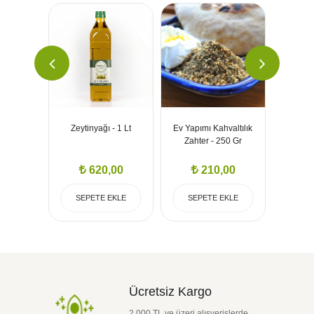
li - 700
Zeytinyağı - 1 Lt
Ev Yapımı Kahvaltılık
Tatlı Bi
Zahter - 250 Gr
Yapım
00
620,00
210,00
EKLE
SEPETE EKLE
SEPETE EKLE
T
Ücretsiz Kargo
2.000 TL ve üzeri alışverişlerde