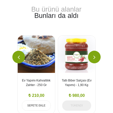
Bu ürünü alanlar
Bunları da aldı
Salatası
Ev Yapımı Kahvaltılık
Tatlı Biber Salçası (Ev
Acı Bib
lama -
Zahter - 250 Gr
Yapımı) - 1,90 Kg
Yapım
g
,00
210,00
980,00
EKLE
SEPETE EKLE
TÜKENDİ
SEP