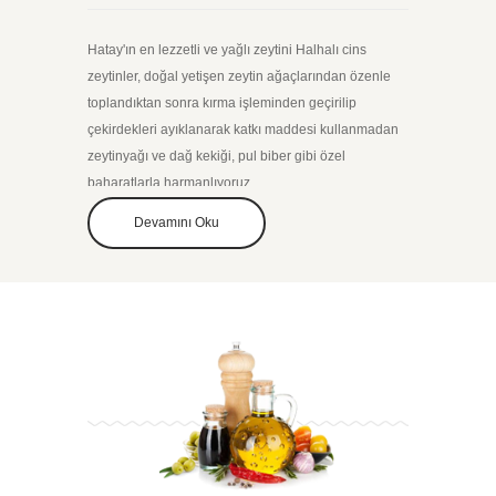
Hatay'ın en lezzetli ve yağlı zeytini Halhalı cins
zeytinler, doğal yetişen zeytin ağaçlarından özenle
toplandıktan sonra kırma işleminden geçirilip
çekirdekleri ayıklanarak katkı maddesi kullanmadan
zeytinyağı ve dağ kekiği, pul biber gibi özel
baharatlarla harmanlıyoruz.
Doğallığıyla kahvaltılarınıza lezzet katan 570 Gr cam
Devamını Oku
kavanozda Makina Ayıklama Yeşil Zeytin Salatamızı
mutlaka denemelisiniz.