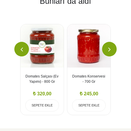
Bunları da aldı
- 700 Gr
Domates Salçası (Ev
Domates Konservesi
Biberl
Yapımı) - 800 Gr
- 700 Gr
00
320,00
245,00
EKLE
SEPETE EKLE
SEPETE EKLE
SEP