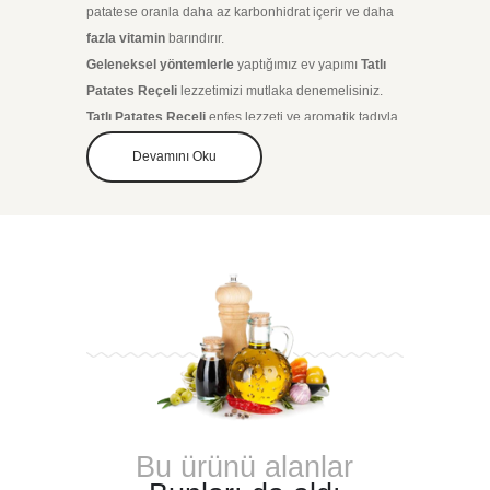
patatese oranla daha az karbonhidrat içerir ve daha
fazla vitamin
barındırır.
Geleneksel yöntemlerle
yaptığımız ev yapımı
Tatlı
Patates Reçeli
lezzetimizi mutlaka denemelisiniz.
Tatlı Patates Reçeli
enfes lezzeti ve aromatik tadıyla
kahvaltılarınıza lezzet katacak. Herhangi bir katkı
Devamını Oku
madde içermeden geleneksel yöntemlerle üretilmiştir.
Bu ürünü alanlar