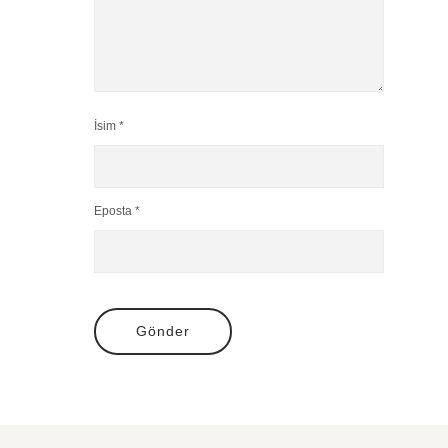
İsim *
Eposta *
Gönder