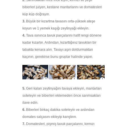
2.
Sarımsakları ince ince kıyın, kırmızı ve yeşil
biberleri julyen, kestane mantarlarını ve domatesleri
küp küp doğrayın.
3.
Büyük bir kızartma tavasını orta-yüksek ateşe
koyun ve 1 yemek kaşığı zeytinyağı ekleyin.
4.
Tava ısınınca tavuk parçalarını hafif rengi dönene
kadar kızartın. Ardından, kızarttığınız tavukları bir
tabakta kenara alın. Tavayı aşırı doldurmaktan
kaçının, gerekirse bunu gruplar halinde yapın.
5.
Geri kalan zeytinyağını tavaya ekleyin, mantarları
soteleyin ve biberleri eklemeden önce sarımsakları
ilave edin.
6.
Biberleri birkaç dakika soteleyin ve ardından
domates salçasını ekleyip karıştırın.
7.
Domatesleri, pişmiş tavuk parçalarını, kırmızı