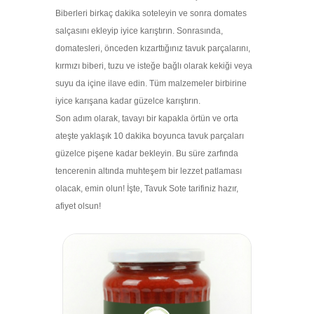
Biberleri birkaç dakika soteleyin ve sonra domates
salçasını ekleyip iyice karıştırın. Sonrasında,
domatesleri, önceden kızarttığınız tavuk parçalarını,
kırmızı biberi, tuzu ve isteğe bağlı olarak kekiği veya
suyu da içine ilave edin. Tüm malzemeler birbirine
iyice karışana kadar güzelce karıştırın.
Son adım olarak, tavayı bir kapakla örtün ve orta
ateşte yaklaşık 10 dakika boyunca tavuk parçaları
güzelce pişene kadar bekleyin. Bu süre zarfında
tencerenin altında muhteşem bir lezzet patlaması
olacak, emin olun! İşte, Tavuk Sote tarifiniz hazır,
afiyet olsun!