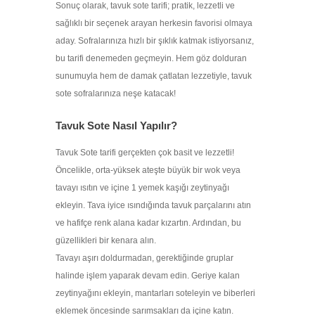
Sonuç olarak, tavuk sote tarifi; pratik, lezzetli ve
sağlıklı bir seçenek arayan herkesin favorisi olmaya
aday. Sofralarınıza hızlı bir şıklık katmak istiyorsanız,
bu tarifi denemeden geçmeyin. Hem göz dolduran
sunumuyla hem de damak çatlatan lezzetiyle, tavuk
sote sofralarınıza neşe katacak!
Tavuk Sote Nasıl Yapılır?
Tavuk Sote tarifi gerçekten çok basit ve lezzetli!
Öncelikle, orta-yüksek ateşte büyük bir wok veya
tavayı ısıtın ve içine 1 yemek kaşığı zeytinyağı
ekleyin. Tava iyice ısındığında tavuk parçalarını atın
ve hafifçe renk alana kadar kızartın. Ardından, bu
güzellikleri bir kenara alın.
Tavayı aşırı doldurmadan, gerektiğinde gruplar
halinde işlem yaparak devam edin. Geriye kalan
zeytinyağını ekleyin, mantarları soteleyin ve biberleri
eklemek öncesinde sarımsakları da içine katın.