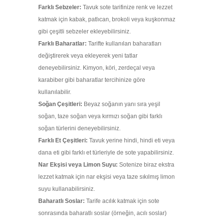
Farklı Sebzeler:
Tavuk sote tarifinize renk ve lezzet
katmak için kabak, patlıcan, brokoli veya kuşkonmaz
gibi çeşitli sebzeler ekleyebilirsiniz.
Farklı Baharatlar:
Tarifte kullanılan baharatları
değiştirerek veya ekleyerek yeni tatlar
deneyebilirsiniz. Kimyon, köri, zerdeçal veya
karabiber gibi baharatlar tercihinize göre
kullanılabilir.
Soğan Çeşitleri:
Beyaz soğanın yanı sıra yeşil
soğan, taze soğan veya kırmızı soğan gibi farklı
soğan türlerini deneyebilirsiniz.
Farklı Et Çeşitleri:
Tavuk yerine hindi, hindi eti veya
dana eti gibi farklı et türleriyle de sote yapabilirsiniz.
Nar Ekşisi veya Limon Suyu:
Sotenize biraz ekstra
lezzet katmak için nar ekşisi veya taze sıkılmış limon
suyu kullanabilirsiniz.
Baharatlı Soslar:
Tarife acılık katmak için sote
sonrasında baharatlı soslar (örneğin, acılı soslar)