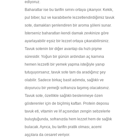
ediyoruz.
Baharatlar ise bu tarifin sırrını ortaya çıkarıyor. Kekik,
pul biber, tuz ve karabiberle lezzetlendirdiğimiz tavuk
sote, damakları şenlendiren bir aroma şöleni sunar.
İsterseniz baharatları kendi damak zevkinize göre
ayarlayabilir eşsiz bir lezzet ortaya çıkarabilirsiniz.
Tavuk sotenin bir diğer avantajı da hızlı pişme
süresidir. Yoğun bir günün ardından aç karnına
hemen lezzetli bir yemek yapma isteğiyle yanıp
tutuşuyorsanız, tavuk sote tam da aradığınız şey
olabilir. Sadece birkaç basit adımda, sağlıklı ve
doyurucu bir yemeği sofranıza taşımış olacaksınız.
Tavuk sote, özellikle sağlıklı beslenmeye özen
gösterenler için de biçilmiş kaftan. Protein deposu
tavuk eti, vitamin ve lif açısından zengin sebzelerle
buluştuğunda, sofranızda hem lezzet hem de sağlık
bulacak. Ayrıca, bu tarifin pratik olması, acemi
aşçılara da cesaret veriyor.