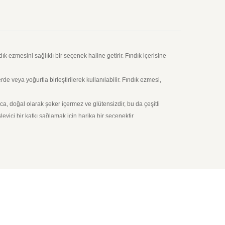
ndık ezmesini sağlıklı bir seçenek haline getirir. Fındık içerisine
e veya yoğurtla birleştirilerek kullanılabilir. Fındık ezmesi,
ıca, doğal olarak şeker içermez ve glütensizdir, bu da çeşitli
ici bir katkı sağlamak için harika bir seçenektir.