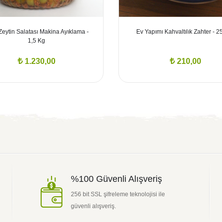
 Zeytin Salatası Makina Ayıklama -
Ev Yapımı Kahvaltılık Zahter - 2
1,5 Kg
1.230,00
210,00
%100 Güvenli Alışveriş
256 bit SSL şifreleme teknolojisi ile
güvenli alışveriş.