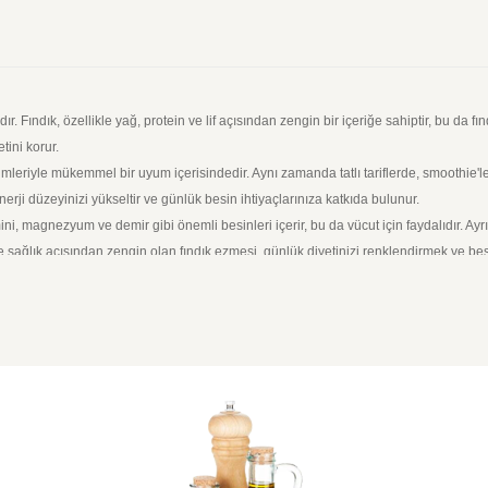
dır. Fındık, özellikle yağ, protein ve lif açısından zengin bir içeriğe sahiptir, bu da fı
tini korur.
leriyle mükemmel bir uyum içerisindedir. Aynı zamanda tatlı tariflerde, smoothie'lerd
enerji düzeyinizi yükseltir ve günlük besin ihtiyaçlarınıza katkıda bulunur.
ini, magnezyum ve demir gibi önemli besinleri içerir, bu da vücut için faydalıdır. Ayr
ğlık açısından zengin olan fındık ezmesi, günlük diyetinizi renklendirmek ve besley