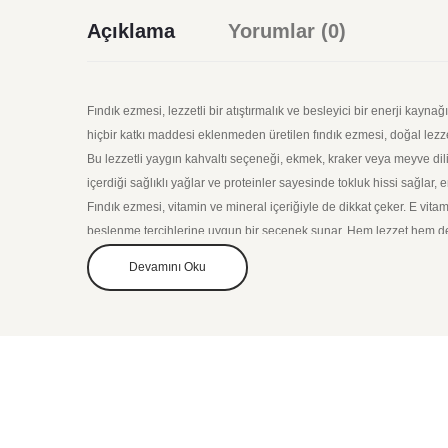
Açıklama
Yorumlar (0)
Fındık ezmesi, lezzetli bir atıştırmalık ve besleyici bir enerji kaynağı
hiçbir katkı maddesi eklenmeden üretilen fındık ezmesi, doğal lezze
Bu lezzetli yaygın kahvaltı seçeneği, ekmek, kraker veya meyve dilim
içerdiği sağlıklı yağlar ve proteinler sayesinde tokluk hissi sağlar, 
Fındık ezmesi, vitamin ve mineral içeriğiyle de dikkat çeker. E vitam
beslenme tercihlerine uygun bir seçenek sunar. Hem lezzet hem de sa
Devamını Oku