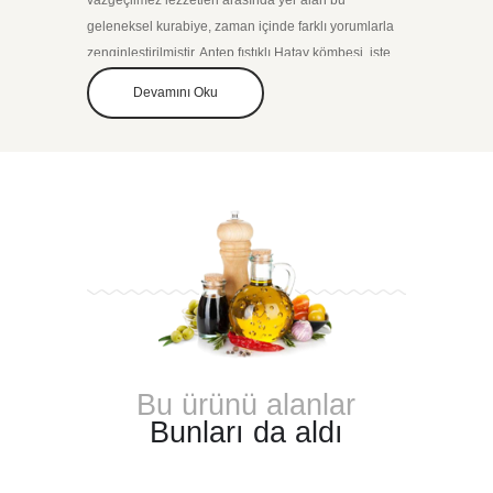
vazgeçilmez lezzetleri arasında yer alan bu
geleneksel kurabiye, zaman içinde farklı yorumlarla
zenginleştirilmiştir. Antep fıstıklı Hatay kömbesi, işte
bu yorumlardan biri olarak ortaya çıkmış ve klasik
Devamını Oku
lezzete ayrı bir boyut kazandırmıştır.
Antep fıstıklı Hatay kömbesi, geleneksel tatları
sevenler için harika bir alternatiftir. Hem besleyici
içeriği hem de enfes tadı ile tatlı severlerin favorileri
arasında yer alır. Özel günlerde misafirlerinize ikram
edebilir, sevdiklerinize hediye edebilir ya da
kendinize küçük bir lezzet molası verebilirsiniz. Eğer
siz de bu eşsiz lezzeti denemek istiyorsanız, güvenilir
şekilde web sitemizden temin edebilirsiniz.
Bu ürünü alanlar
Bunları da aldı