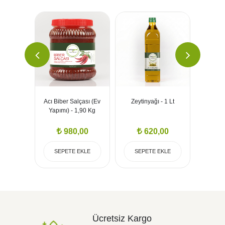
Salatası
Acı Biber Salçası (Ev
Zeytinyağı - 1 Lt
Biberl
lama -
Yapımı) - 1,90 Kg
g
,00
980,00
620,00
EKLE
SEPETE EKLE
SEPETE EKLE
SEP
Ücretsiz Kargo